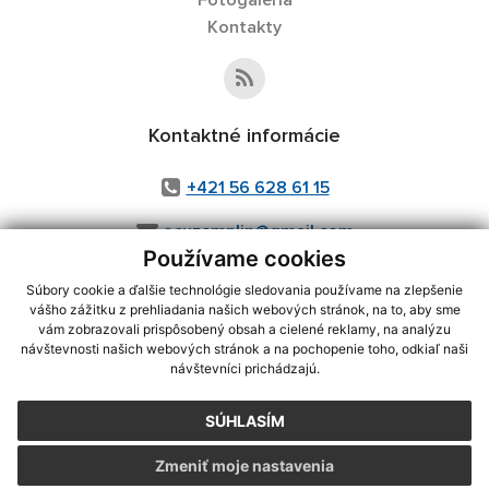
Kontakty
Kontaktné informácie
+421 56 628 61 15
ocuzemplin@gmail.com
Používame cookies
Súbory cookie a ďalšie technológie sledovania používame na zlepšenie
vášho zážitku z prehliadania našich webových stránok, na to, aby sme
využite možnosť získavania aktuálnych informácií s využitím RSS
,
vám zobrazovali prispôsobený obsah a cielené reklamy, na analýzu
návštevnosti našich webových stránok a na pochopenie toho, odkiaľ naši
CMS systém (redakčný) systém ECHELON 2,
Mapa stránok
,
web portál
,
návštevníci prichádzajú.
webhosting
,
webex.digital, s.r.o.
,
domény
,
registrácia domény
,
spoločnosť webex.digital, s.r.o.
,
technický prevádzkovateľ
SÚHLASÍM
Posledná aktualizácia:
29.07.2026
Zmeniť moje nastavenia
Vytlačiť stránku
|
Vyhlásenie o prístupnosti