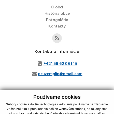
O obci
História obce
Fotogaléria
Kontakty
Kontaktné informácie
+421 56 628 61 15
ocuzemplin@gmail.com
Používame cookies
využite možnosť získavania aktuálnych informácií s využitím RSS
,
CMS systém (redakčný) systém ECHELON 2,
Mapa stránok
,
web portál
,
Súbory cookie a ďalšie technológie sledovania používame na zlepšenie
webhosting
,
webex.digital, s.r.o.
,
domény
,
registrácia domény
,
vášho zážitku z prehliadania našich webových stránok, na to, aby sme
spoločnosť webex.digital, s.r.o.
,
technický prevádzkovateľ
vám zobrazovali prispôsobený obsah a cielené reklamy, na analýzu