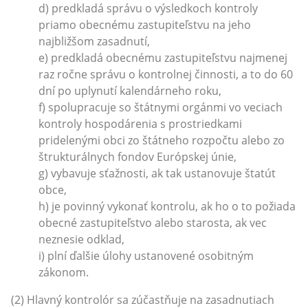
d) predkladá správu o výsledkoch kontroly
priamo obecnému zastupiteľstvu na jeho
najbližšom zasadnutí,
e) predkladá obecnému zastupiteľstvu najmenej
raz ročne správu o kontrolnej činnosti, a to do 60
dní po uplynutí kalendárneho roku,
f) spolupracuje so štátnymi orgánmi vo veciach
kontroly hospodárenia s prostriedkami
pridelenými obci zo štátneho rozpočtu alebo zo
štrukturálnych fondov Európskej únie,
g) vybavuje sťažnosti, ak tak ustanovuje štatút
obce,
h) je povinný vykonať kontrolu, ak ho o to požiada
obecné zastupiteľstvo alebo starosta, ak vec
neznesie odklad,
i) plní ďalšie úlohy ustanovené osobitným
zákonom.
(2) Hlavný kontrolór sa zúčastňuje na zasadnutiach