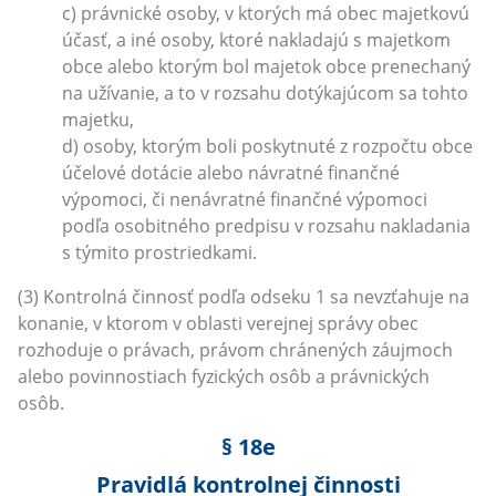
c) právnické osoby, v ktorých má obec majetkovú
účasť, a iné osoby, ktoré nakladajú s majetkom
obce alebo ktorým bol majetok obce prenechaný
na užívanie, a to v rozsahu dotýkajúcom sa tohto
majetku,
d) osoby, ktorým boli poskytnuté z rozpočtu obce
účelové dotácie alebo návratné finančné
výpomoci, či nenávratné finančné výpomoci
podľa osobitného predpisu v rozsahu nakladania
s týmito prostriedkami.
(3) Kontrolná činnosť podľa odseku 1 sa nevzťahuje na
konanie, v ktorom v oblasti verejnej správy obec
rozhoduje o právach, právom chránených záujmoch
alebo povinnostiach fyzických osôb a právnických
osôb.
§ 18e
Pravidlá kontrolnej činnosti