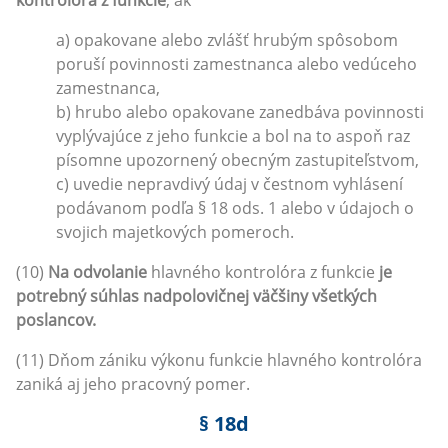
a) opakovane alebo zvlášť hrubým spôsobom
poruší povinnosti zamestnanca alebo vedúceho
zamestnanca,
b) hrubo alebo opakovane zanedbáva povinnosti
vyplývajúce z jeho funkcie a bol na to aspoň raz
písomne upozornený obecným zastupiteľstvom,
c) uvedie nepravdivý údaj v čestnom vyhlásení
podávanom podľa § 18 ods. 1 alebo v údajoch o
svojich majetkových pomeroch.
(10)
Na odvolanie
hlavného kontrolóra z funkcie
je
potrebný súhlas nadpolovičnej väčšiny všetkých
poslancov.
(11) Dňom zániku výkonu funkcie hlavného kontrolóra
zaniká aj jeho pracovný pomer.
§ 18d