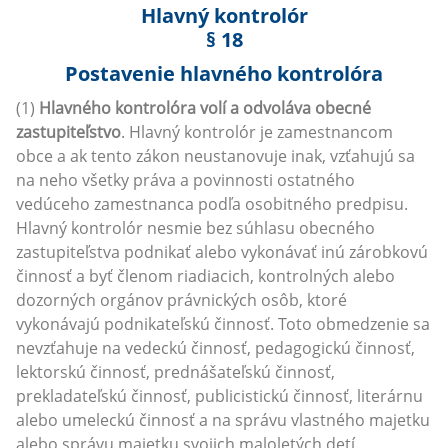
Hlavný kontrolór
§ 18
Postavenie hlavného kontrolóra
(1)
Hlavného kontrolóra volí a odvoláva obecné
zastupiteľstvo
. Hlavný kontrolór je zamestnancom
obce a ak tento zákon neustanovuje inak, vzťahujú sa
na neho všetky práva a povinnosti ostatného
vedúceho zamestnanca podľa osobitného predpisu.
Hlavný kontrolór nesmie bez súhlasu obecného
zastupiteľstva podnikať alebo vykonávať inú zárobkovú
činnosť a byť členom riadiacich, kontrolných alebo
dozorných orgánov právnických osôb, ktoré
vykonávajú podnikateľskú činnosť. Toto obmedzenie sa
nevzťahuje na vedeckú činnosť, pedagogickú činnosť,
lektorskú činnosť, prednášateľskú činnosť,
prekladateľskú činnosť, publicistickú činnosť, literárnu
alebo umeleckú činnosť a na správu vlastného majetku
alebo správu majetku svojich maloletých detí.