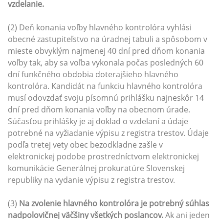
vzdelanie.
(2) Deň konania voľby hlavného kontrolóra vyhlási
obecné zastupiteľstvo na úradnej tabuli a spôsobom v
mieste obvyklým najmenej 40 dní pred dňom konania
voľby tak, aby sa voľba vykonala počas posledných 60
dní funkčného obdobia doterajšieho hlavného
kontrolóra. Kandidát na funkciu hlavného kontrolóra
musí odovzdať svoju písomnú prihlášku najneskôr 14
dní pred dňom konania voľby na obecnom úrade.
Súčasťou prihlášky je aj doklad o vzdelaní a údaje
potrebné na vyžiadanie výpisu z registra trestov. Údaje
podľa tretej vety obec bezodkladne zašle v
elektronickej podobe prostredníctvom elektronickej
komunikácie Generálnej prokuratúre Slovenskej
republiky na vydanie výpisu z registra trestov.
(3)
Na zvolenie hlavného kontrolóra je potrebný súhlas
nadpolovičnej väčšiny všetkých poslancov.
Ak ani jeden