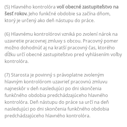
(5) Hlavného kontrolóra
volí obecné zastupiteľstvo na
šesť rokov.
Jeho funkčné obdobie sa začína dňom,
ktorý je určený ako deň nástupu do práce.
(6) Hlavnému kontrolórovi vzniká po zvolení nárok na
uzavretie pracovnej zmluvy s obcou. Pracovný pomer
možno dohodnúť aj na kratší pracovný čas, ktorého
dĺžku určí obecné zastupiteľstvo pred vyhlásením voľby
kontrolóra.
(7) Starosta je povinný s právoplatne zvoleným
hlavným kontrolórom uzavrieť pracovnú zmluvu
najneskôr v deň nasledujúci po dni skončenia
funkčného obdobia predchádzajúceho hlavného
kontrolóra. Deň nástupu do práce sa určí na deň
nasledujúci po dni skončenia funkčného obdobia
predchádzajúceho hlavného kontrolóra.