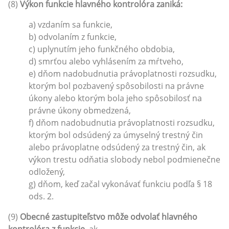
(8)
Výkon funkcie hlavného kontrolóra zaniká:
a) vzdaním sa funkcie,
b) odvolaním z funkcie,
c) uplynutím jeho funkčného obdobia,
d) smrťou alebo vyhlásením za mŕtveho,
e) dňom nadobudnutia právoplatnosti rozsudku,
ktorým bol pozbavený spôsobilosti na právne
úkony alebo ktorým bola jeho spôsobilosť na
právne úkony obmedzená,
f) dňom nadobudnutia právoplatnosti rozsudku,
ktorým bol odsúdený za úmyselný trestný čin
alebo právoplatne odsúdený za trestný čin, ak
výkon trestu odňatia slobody nebol podmienečne
odložený,
g) dňom, keď začal vykonávať funkciu podľa § 18
ods. 2.
(9)
Obecné zastupiteľstvo môže odvolať hlavného
kontrolóra z funkcie
, ak