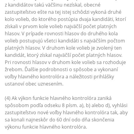
z kandidátov takú väčšinu nezískal, obecné
zastupiteľstvo ešte na tej istej schôdzi vykoná druhé
kolo volieb, do ktorého postúpia dvaja kandidáti, ktorí
získali v prvom kole volieb najväčší počet platných
hlasov. V prípade rovnosti hlasov do druhého kola
volieb postupujú všetci kandidáti s najväčším počtom
platných hlasov. V druhom kole volieb je zvolený ten
kandidát, ktorý získal najväčší počet platných hlasov.
Pri rovnosti hlasov v druhom kole volieb sa rozhoduje
žrebom. Ďalšie podrobnosti o spôsobe a vykonaní
voľby hlavného kontrolóra a náležitosti prihlášky
ustanoví obec uznesením.
(4) Ak výkon funkcie hlavného kontrolóra zaniká
spôsobom podľa odseku 8 písm. a), b) alebo d), vyhlási
zastupiteľstvo nové voľby hlavného kontrolóra tak, aby
sa konali najneskôr do 60 dní odo dňa skončenia
výkonu funkcie hlavného kontrolóra.