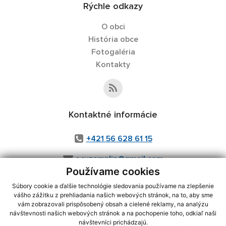
Rýchle odkazy
O obci
História obce
Fotogaléria
Kontakty
Kontaktné informácie
+421 56 628 61 15
ocuzemplin@gmail.com
Používame cookies
Súbory cookie a ďalšie technológie sledovania používame na zlepšenie
vášho zážitku z prehliadania našich webových stránok, na to, aby sme
využite možnosť získavania aktuálnych informácií s využitím RSS
,
vám zobrazovali prispôsobený obsah a cielené reklamy, na analýzu
návštevnosti našich webových stránok a na pochopenie toho, odkiaľ naši
CMS systém (redakčný) systém ECHELON 2,
Mapa stránok
,
web portál
,
návštevníci prichádzajú.
webhosting
,
webex.digital, s.r.o.
,
domény
,
registrácia domény
,