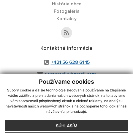
História obce
Fotogaléria
Kontakty
Kontaktné informácie
+421 56 628 61 15
ocuzemplin@gmail.com
Používame cookies
Súbory cookie a ďalšie technológie sledovania používame na zlepšenie
vášho zážitku z prehliadania našich webových stránok, na to, aby sme
využite možnosť získavania aktuálnych informácií s využitím RSS
,
vám zobrazovali prispôsobený obsah a cielené reklamy, na analýzu
návštevnosti našich webových stránok a na pochopenie toho, odkiaľ naši
CMS systém (redakčný) systém ECHELON 2,
Mapa stránok
,
web portál
,
návštevníci prichádzajú.
webhosting
,
webex.digital, s.r.o.
,
domény
,
registrácia domény
,
spoločnosť webex.digital, s.r.o.
,
technický prevádzkovateľ
SÚHLASÍM
Posledná aktualizácia:
29.07.2026