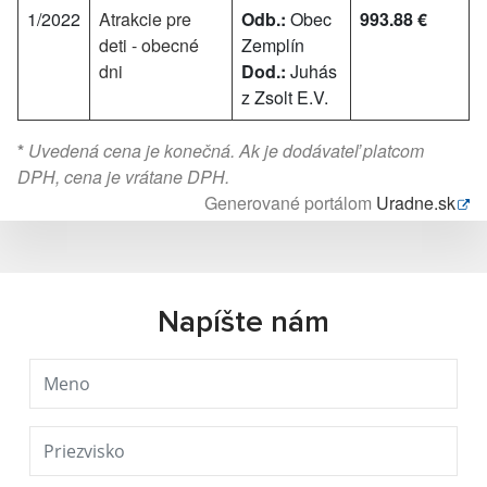
1/2022
Atrakcie pre
Odb.:
Obec
993.88 €
deti - obecné
Zemplín
dni
Dod.:
Juhás
z Zsolt E.V.
*
Uvedená cena je konečná. Ak je dodávateľ platcom
DPH, cena je vrátane DPH.
Generované portálom
Uradne.sk
Napíšte nám