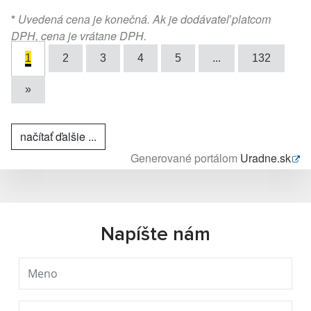
*
Uvedená cena je konečná. Ak je dodávateľ platcom
DPH, cena je vrátane DPH.
1
2
3
4
5
...
132
»
načítať ďalšie ...
Generované portálom
Uradne.sk
Napíšte nám