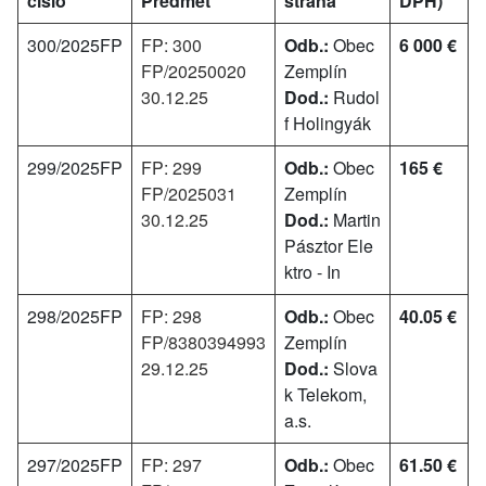
číslo
Predmet
strana
DPH)*
300/2025FP
FP: 300
Odb.:
Obec
6 000 €
FP/20250020
Zemplín
30.12.25
Dod.:
Rudol
f Holingyák
299/2025FP
FP: 299
Odb.:
Obec
165 €
FP/2025031
Zemplín
30.12.25
Dod.:
Martin
Pásztor Ele
ktro - In
298/2025FP
FP: 298
Odb.:
Obec
40.05 €
FP/8380394993
Zemplín
29.12.25
Dod.:
Slova
k Telekom,
a.s.
297/2025FP
FP: 297
Odb.:
Obec
61.50 €