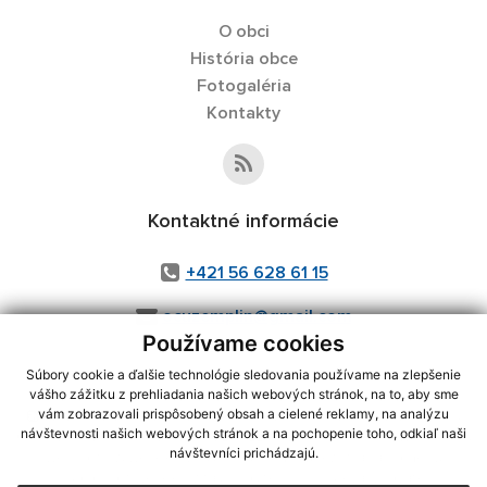
O obci
História obce
Fotogaléria
Kontakty
Kontaktné informácie
+421 56 628 61 15
ocuzemplin@gmail.com
Používame cookies
Súbory cookie a ďalšie technológie sledovania používame na zlepšenie
vášho zážitku z prehliadania našich webových stránok, na to, aby sme
využite možnosť získavania aktuálnych informácií s využitím RSS
,
vám zobrazovali prispôsobený obsah a cielené reklamy, na analýzu
návštevnosti našich webových stránok a na pochopenie toho, odkiaľ naši
CMS systém (redakčný) systém ECHELON 2,
Mapa stránok
,
web portál
,
návštevníci prichádzajú.
webhosting
,
webex.digital, s.r.o.
,
domény
,
registrácia domény
,
spoločnosť webex.digital, s.r.o.
,
technický prevádzkovateľ