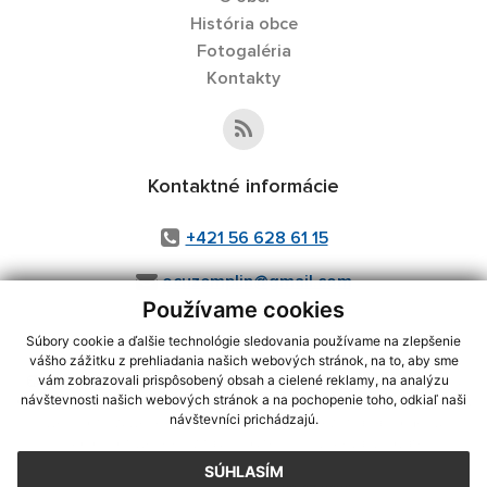
História obce
Fotogaléria
Kontakty
Kontaktné informácie
+421 56 628 61 15
ocuzemplin@gmail.com
Používame cookies
Súbory cookie a ďalšie technológie sledovania používame na zlepšenie
vášho zážitku z prehliadania našich webových stránok, na to, aby sme
využite možnosť získavania aktuálnych informácií s využitím RSS
,
vám zobrazovali prispôsobený obsah a cielené reklamy, na analýzu
CMS systém (redakčný) systém ECHELON 2,
Mapa stránok
,
web portál
,
návštevnosti našich webových stránok a na pochopenie toho, odkiaľ naši
návštevníci prichádzajú.
webhosting
,
webex.digital, s.r.o.
,
domény
,
registrácia domény
,
spoločnosť webex.digital, s.r.o.
,
technický prevádzkovateľ
SÚHLASÍM