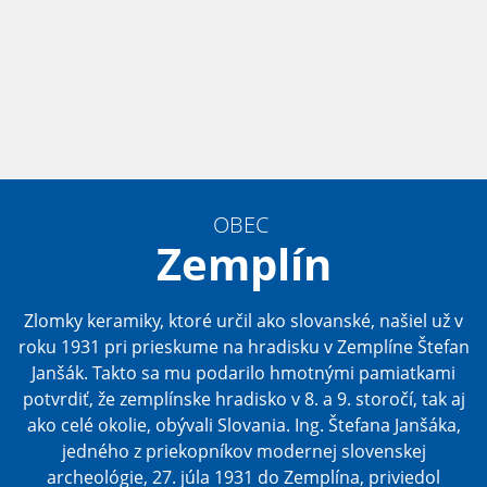
OBEC
Zemplín
Zlomky keramiky, ktoré určil ako slovanské, našiel už v
roku 1931 pri prieskume na hradisku v Zemplíne Štefan
Janšák. Takto sa mu podarilo hmotnými pamiatkami
potvrdiť, že zemplínske hradisko v 8. a 9. storočí, tak aj
ako celé okolie, obývali Slovania. Ing. Štefana Janšáka,
jedného z priekopníkov modernej slovenskej
archeológie, 27. júla 1931 do Zemplína, priviedol