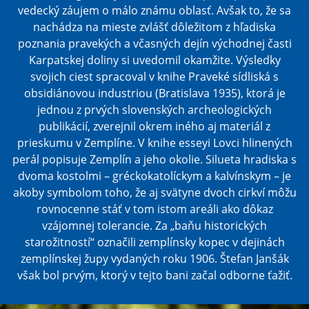
vedecký záujem o málo známu oblasť. Avšak to, že sa
nachádza na mieste zvlášť dôležitom z hľadiska
poznania pravekých a včasných dejín východnej časti
Karpatskej doliny si uvedomil okamžite. Výsledky
svojich ciest spracoval v knihe Praveké sídliská s
obsidiánovou industriou (Bratislava 1935), ktorá je
jednou z prvých slovenských archeologických
publikácií, zverejnil okrem iného aj materiál z
prieskumu v Zemplíne. V knihe esseyi Lovci hlinených
perál popisuje Zemplín a jeho okolie. Silueta hradiska s
dvoma kostolmi – gréckokatolíckym a kalvínskym – je
akoby symbolom toho, že aj svätyne dvoch cirkví môžu
rovnocenne stáť v tom istom areáli ako dôkaz
vzájomnej tolerancie. Za „baňu historických
starožitností“ označili zemplínsky kopec v dejinách
zemplínskej župy vydaných roku 1906. Štefan Janšák
však bol prvým, ktorý v tejto bani začal odborne ťažiť.