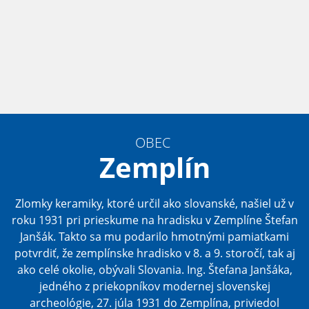
OBEC
Zemplín
Zlomky keramiky, ktoré určil ako slovanské, našiel už v
roku 1931 pri prieskume na hradisku v Zemplíne Štefan
Janšák. Takto sa mu podarilo hmotnými pamiatkami
potvrdiť, že zemplínske hradisko v 8. a 9. storočí, tak aj
ako celé okolie, obývali Slovania. Ing. Štefana Janšáka,
jedného z priekopníkov modernej slovenskej
archeológie, 27. júla 1931 do Zemplína, priviedol