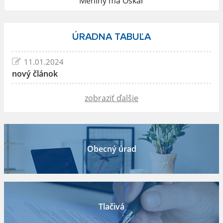
Meniny má Oskár
ÚRADNA TABUĽA
11.01.2024
nový článok
zobraziť ďalšie
Obecný úrad
Tlačivá