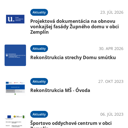
026
23. JÚL 2026
Aktuality
Projektová dokumentácia na obnovu
vonkajšej fasády Župného domu v obci
Zemplín
026
30. APR 2026
Aktuality
Rekonštrukcia strechy Domu smútku
023
27. OKT 2023
Aktuality
Rekonštrukcia MŠ - Óvoda
023
06. JÚL 2023
Aktuality
Športovo oddychové centrum v obci