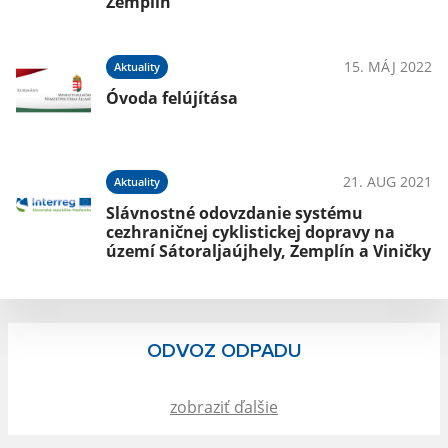
Zemplín
022
15. MÁJ 2022
Aktuality
Óvoda felújítása
021
21. AUG 2021
Aktuality
Slávnostné odovzdanie systému
cezhraničnej cyklistickej dopravy na
ky
území Sátoraljaújhely, Zemplín a Viničky
ODVOZ ODPADU
zobraziť ďalšie