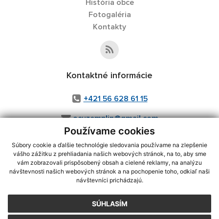
História obce
Fotogaléria
Kontakty
Kontaktné informácie
+421 56 628 61 15
ocuzemplin@gmail.com
Používame cookies
Súbory cookie a ďalšie technológie sledovania používame na zlepšenie
vášho zážitku z prehliadania našich webových stránok, na to, aby sme
využite možnosť získavania aktuálnych informácií s využitím RSS
,
vám zobrazovali prispôsobený obsah a cielené reklamy, na analýzu
návštevnosti našich webových stránok a na pochopenie toho, odkiaľ naši
CMS systém (redakčný) systém ECHELON 2,
Mapa stránok
,
web portál
,
návštevníci prichádzajú.
webhosting
,
webex.digital, s.r.o.
,
domény
,
registrácia domény
,
spoločnosť webex.digital, s.r.o.
,
technický prevádzkovateľ
SÚHLASÍM
Posledná aktualizácia:
29.07.2026