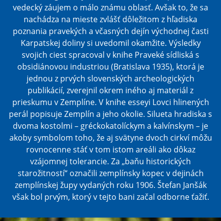
vedecký záujem o málo známu oblasť. Avšak to, že sa
nachádza na mieste zvlášť dôležitom z hľadiska
poznania pravekých a včasných dejín východnej časti
Karpatskej doliny si uvedomil okamžite. Výsledky
svojich ciest spracoval v knihe Praveké sídliská s
obsidiánovou industriou (Bratislava 1935), ktorá je
jednou z prvých slovenských archeologických
publikácií, zverejnil okrem iného aj materiál z
prieskumu v Zemplíne. V knihe esseyi Lovci hlinených
perál popisuje Zemplín a jeho okolie. Silueta hradiska s
dvoma kostolmi – gréckokatolíckym a kalvínskym – je
akoby symbolom toho, že aj svätyne dvoch cirkví môžu
rovnocenne stáť v tom istom areáli ako dôkaz
vzájomnej tolerancie. Za „baňu historických
starožitností“ označili zemplínsky kopec v dejinách
zemplínskej župy vydaných roku 1906. Štefan Janšák
však bol prvým, ktorý v tejto bani začal odborne ťažiť.